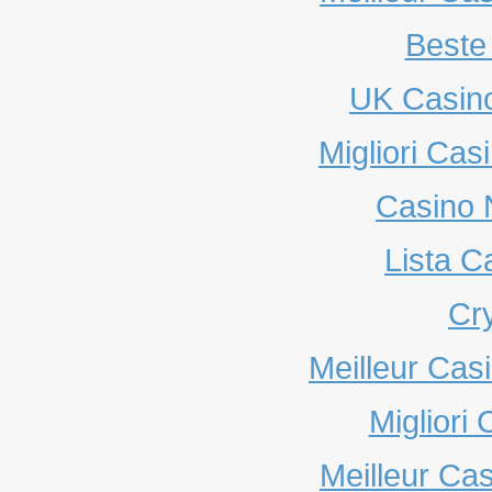
Beste
UK Casin
Migliori Ca
Casino 
Lista 
Cr
Meilleur Cas
Migliori
Meilleur Ca