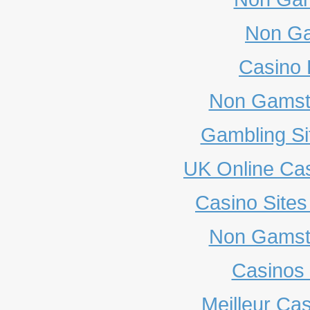
Non Ga
Casino 
Non Gamst
Gambling S
UK Online Ca
Casino Site
Non Gamst
Casinos
Meilleur Ca