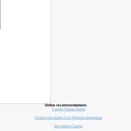
Online recommendations
Casino Online Nuovi
Casino Non Aams Con Prelievo Immediato
Non Aams Casino