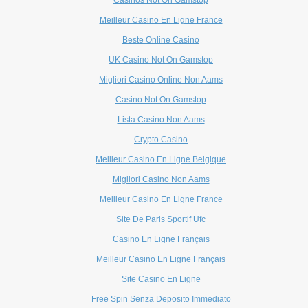
Casinos Not On Gamstop
Meilleur Casino En Ligne France
Beste Online Casino
UK Casino Not On Gamstop
Migliori Casino Online Non Aams
Casino Not On Gamstop
Lista Casino Non Aams
Crypto Casino
Meilleur Casino En Ligne Belgique
Migliori Casino Non Aams
Meilleur Casino En Ligne France
Site De Paris Sportif Ufc
Casino En Ligne Français
Meilleur Casino En Ligne Français
Site Casino En Ligne
Free Spin Senza Deposito Immediato