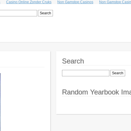
s
Casino Online Zonder Cruks
Non Gamstop Casinos
Non Gamstop Casi
Search
Random Yearbook Im