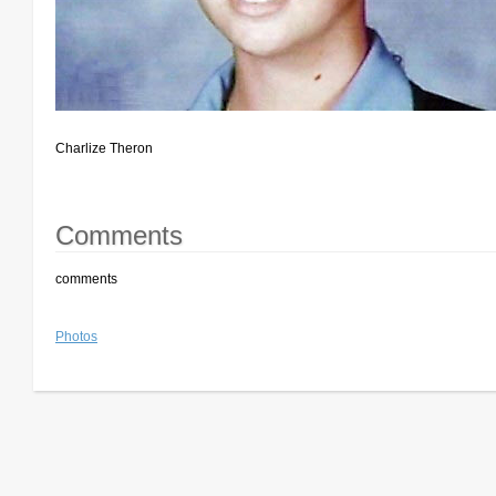
Charlize Theron
Comments
comments
Photos