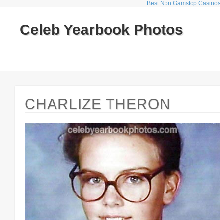
Best Non Gamstop Casino
Celeb Yearbook Photos
CHARLIZE THERON