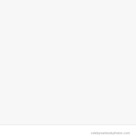
celebyearbookphotos.com