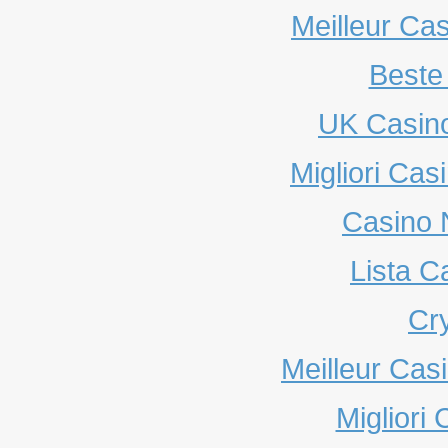
Meilleur Ca
Beste
UK Casin
Migliori Ca
Casino 
Lista 
Cr
Meilleur Cas
Migliori